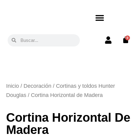
0
Inicio
/
Decoración
/
Cortinas y toldos Hunter
Douglas
/ Cortina Horizontal de Madera
Cortina Horizontal De
Madera